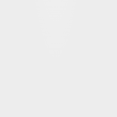
Desde donde tú quieras,
non-stop
Accede a todo el contenido de los cursos, el 
chat, los materiales de apoyo y el resto de 
recursos desde la web o tu móvil… ¡Planifica 
tu aprendizaje a tu ritmo!.