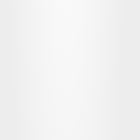
la anterior
EXTRAS PRO
Cursos y talleres 
nuevos cada mes
Cursos NUEVOS en directo
LLMs en local.
 Usa IA gratis y con control
MCP de Figma.
 De 0 a 100
Cursor para designers.
 IDEs vs CLIs
Pencil.dev.
 DS & Code workflow
Figma Make.
 Prototipado en Design 
Systems
Storybook + MCP.
 Documentación para 
LLMs