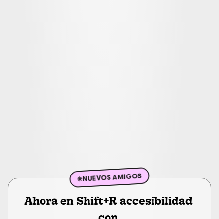
Cursos GRABADOS disponibles en la 
plataforma
Design Systems multibrand con Figma + IA 
Creación de plugins/widgets con Figma + IA
GitHub para diseñadores
MCP para diseñadores
No-code con Framer + Figma Sites
Diseño de UI para apps (Android, iOS, GPT...)
IA para diseñadores. A fondo y sin humo
Métricas y dashboards para Design Systems
{
}
Nuestra sesión mensual de reflexión y 
debate para bajar el FOMO y ordenar 
ideas
NUEVOS AMIGOS
Ahora en Shift+R accesibilidad 
con 