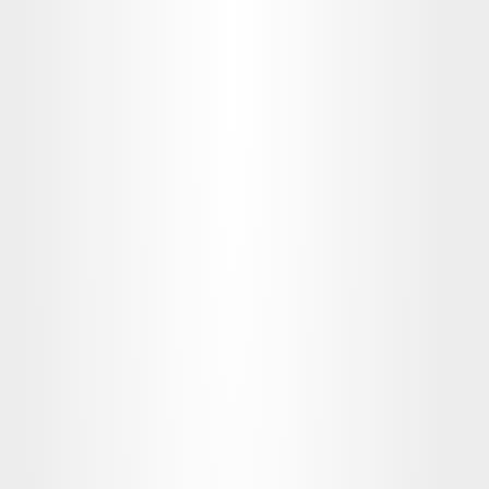
montón de 
superpoderes
 para llevar 
tu carrera al siguiente nivel.
EN DIRECTO + GRABACIONES
TODO el FIGMA.CAMP de antes pero 
x10
Curso en directo por Zoom y grabación 
de todas las clases
+ de 80 horas en cada edición (3 por año)
Sesiones de 2 horas (10 semanas)
Sesiones extras de resolución de dudas