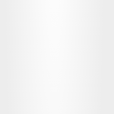
Acceso ilimitado durante 1 año a todos 
los cursos extras, talleres y 
actualizaciones
Integración con NotebookLM para 
resúmenes y búsqueda avanzada en 
contenidos
Contenido nuevo cada mes: lecciones, 
retos, workshops y recursos.
Plan Education de Figma por 1 año 
incluido
Creación de proyecto personal y 
participación en los Figma.camp Awards 
🏆
Comunidad con plataforma online TOP, 
con eventos mensuales y acceso a 
profesionales invitados.
Lo mejor es que cada edición es distinta a 