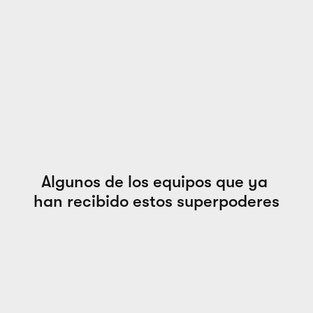
Prioridad de soporte y 
canal dedicado
Informe de progreso y certificaciones para 
cada empleado.
Precio especial por volumen 
y facturación simplificada
Pedir info
Algunos de los equipos que ya 
han recibido estos superpoderes